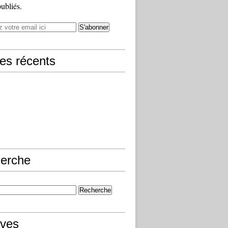
publiés.
les récents
erche
ives