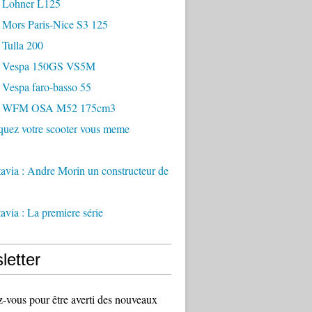
 Lohner L125
 Mors Paris-Nice S3 125
 Tulla 200
- Vespa 150GS VS5M
 Vespa faro-basso 55
- WFM OSA M52 175cm3
quez votre scooter vous meme
via : Andre Morin un constructeur de
via : La premiere série
letter
vous pour être averti des nouveaux