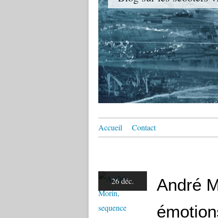
Accueil
Contact
André M
26 déc.
émotion