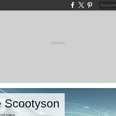
Publicité
e Scootyson
intages