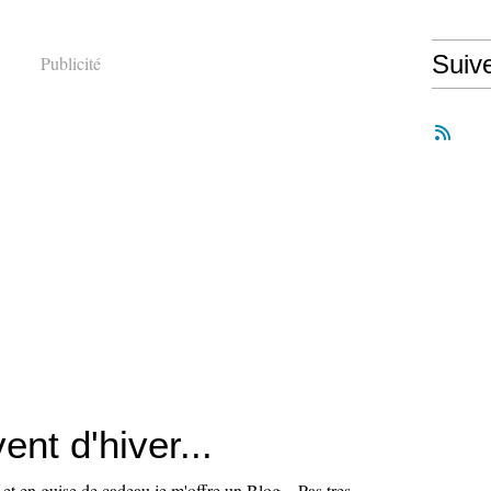
Suiv
Publicité
ent d'hiver...
el et en guise de cadeau je m'offre un Blog... Pas tres