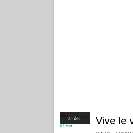
Vive le v
25 déc.
ça y est.....c'est no