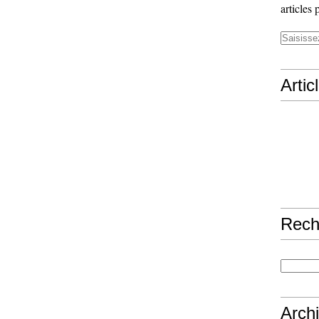
articles 
Artic
Rech
Arch