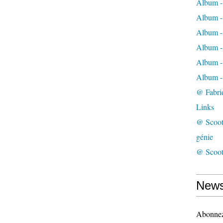
Album -
Album -
Album -
Album 
Album -
Album 
@ Fabri
Links
@ Scoota
génie
@ Scoota
News
Abonnez-